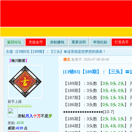
返回论坛
充值金币
发帖赚钱
重要说明
举报此贴
打赏高手
主题 :
[13错03]【189期】：【三头】〓这里就是您梦想的源泉！
楼主
发表于: 2026-07-08 00:40
【
梅川酷紫
】
[13错03]【189期】：【三头
【189期】：3头数 【
3头 0头 2头
】 
【188期】：3头数 【
3头 4头 0头
】 
【187期】：3头数 【
0头 1头 3头
】 
新手上路
【186期】：3头数 【
0头 3头 2头
】 
●●●●●●●●●●●●●●●●●[10-7]
发帖
月入
十万
不是
梦
【185期】：3头数 【
2头 3头 1头
】 
发贴:
4119
【184期】：3头数 【
1头 4头 0头
】 
威望:
4119
点