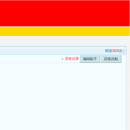
阅读
3820
次 |
u
历史记录
编辑帖子
回复此帖