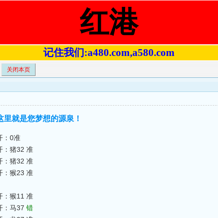
红港
记住我们:a480.com,a580.com
关闭本页
】〓这里就是您梦想的源泉！
开：0准
开：猪32 准
开：猪32 准
开：猴23 准
开：猴11 准
开：马37
错