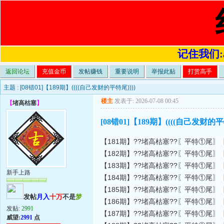
记住我们:a4
返回论坛
充值金币
发帖赚钱
重要说明
举报此贴
打赏高手
主题 :
[08错01]【189期】((((自己发财的平特尾))))
楼主
发表于: 2026-07-08 00:45
【
堵高枯塞
】
[08错01]【189期】((((自己发财的平特
【181期】??堵高枯塞??〖平特①尾〗
【182期】??堵高枯塞??〖平特①尾〗
【183期】??堵高枯塞??〖平特①尾〗
新手上路
【184期】??堵高枯塞??〖平特①尾〗
【185期】??堵高枯塞??〖平特①尾〗
发帖
月入
十万
不是
梦
【186期】??堵高枯塞??〖平特①尾〗
发贴:
2991
【187期】??堵高枯塞??〖平特①尾〗
威望:
2991
点