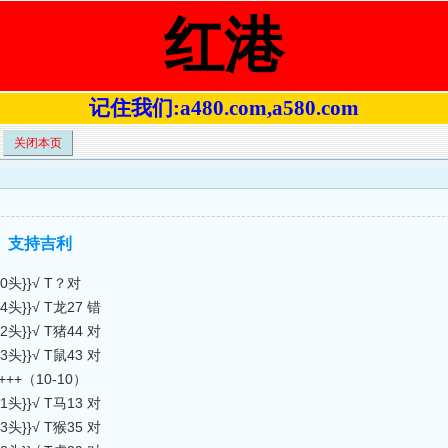
红港
记住我们:a480.com,a580.com
关闭本页
中】支持吉利
头}}√ T？对
}}√ T龙27 错
}}√ T猪44 对
}}√ T鼠43 对
++++（10-10）
}}√ T马13 对
}}√ T猴35 对