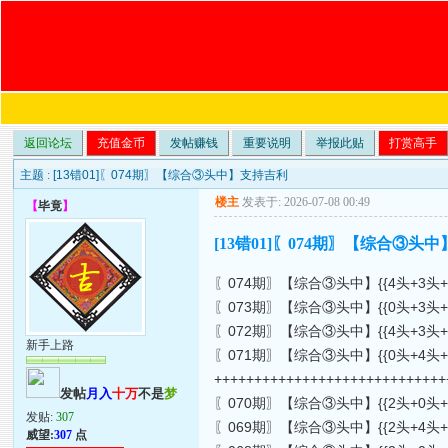
返回论坛
充值金币
发帖赚钱
重要说明
举报此贴
打赏高手
主题 :
[13错01]〖074期〗【综合③头中】支持吉利
楼主
发表于: 2026-07-08 00:49
【
毕竟
】
[13错01]〖074期〗【综合③头
〖074期〗【综合③头中】{{4头+3头+0
〖073期〗【综合③头中】{{0头+3头+4头
〖072期〗【综合③头中】{{4头+3头+2头
新手上路
〖071期〗【综合③头中】{{0头+4头+3头
++++++++++++++++++++++++++++
发帖
月入
十万
不是
梦
〖070期〗【综合③头中】{{2头+0头+1头
发贴:
307
〖069期〗【综合③头中】{{2头+4头+3头
威望:
307
点