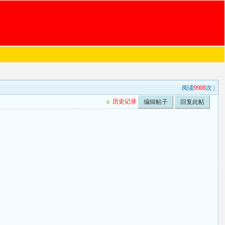
阅读
9908
次 |
u
历史记录
编辑帖子
回复此帖