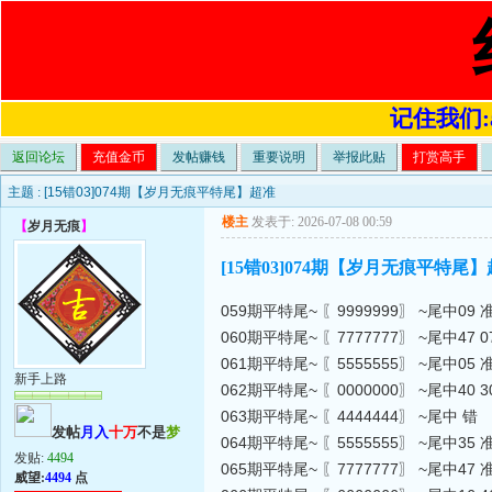
记住我们:a4
返回论坛
充值金币
发帖赚钱
重要说明
举报此贴
打赏高手
主题 :
[15错03]074期【岁月无痕平特尾】超准
楼主
发表于: 2026-07-08 00:59
【
岁月无痕
】
[15错03]074期【岁月无痕平特尾
059期平特尾~ 〖9999999〗 ~尾中09 
060期平特尾~ 〖7777777〗 ~尾中47 07
061期平特尾~ 〖5555555〗 ~尾中05 
新手上路
062期平特尾~ 〖0000000〗 ~尾中40 3
063期平特尾~ 〖4444444〗 ~尾中 错
发帖
月入
十万
不是
梦
064期平特尾~ 〖5555555〗 ~尾中35 
发贴:
4494
065期平特尾~ 〖7777777〗 ~尾中47 
威望:
4494
点