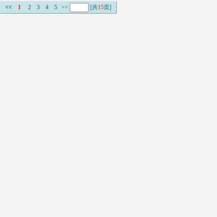
<<
1
2
3
4
5
>>
[共
15
页]