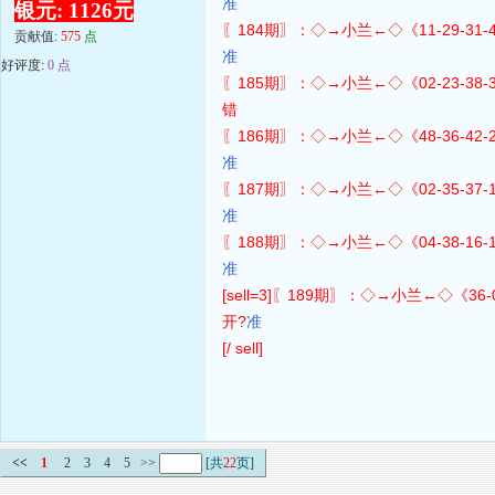
准
银元: 1126元
〖184期〗：
◇→小兰←◇《11-29-31-42-35
贡献值:
575
点
准
好评度:
0 点
〖185期〗：
◇→小兰←◇《02-23-38-39-17
错
〖186期〗：
◇→小兰←◇《48-36-42-26-37
准
〖187期〗：
◇→小兰←◇《02-35-37-12-49
准
〖188期〗：
◇→小兰←◇《04-38-16-11-05
准
[sell=3]〖189期〗：
◇→小兰←◇《36-09-30
开?
准
[/ sell]
<<
1
2
3
4
5
>>
[共
22
页]