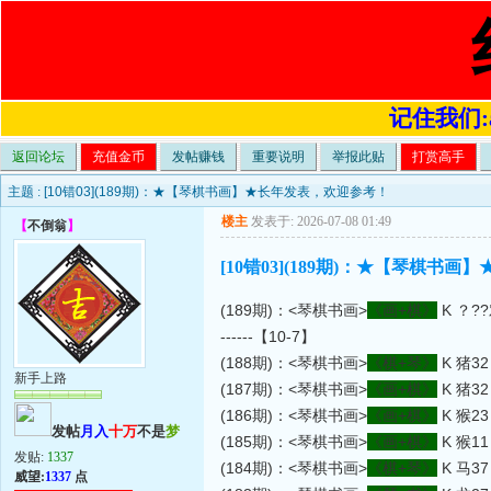
记住我们:a4
返回论坛
充值金币
发帖赚钱
重要说明
举报此贴
打赏高手
主题 :
[10错03](189期)：★【琴棋书画】★长年发表，欢迎参考！
楼主
发表于: 2026-07-08 01:49
【
不倒翁
】
[10错03](189期)：★【琴棋书
(189期)：<琴棋书画>
《画+棋》
K ？?
------【10-7】
(188期)：<琴棋书画>
《棋+琴》
K 猪3
新手上路
(187期)：<琴棋书画>
《画+棋》
K 猪32
(186期)：<琴棋书画>
《画+棋》
K 猴23
发帖
月入
十万
不是
梦
(185期)：<琴棋书画>
《画+棋》
K 猴11
发贴:
1337
(184期)：<琴棋书画>
《棋+琴》
K 马3
威望:
1337
点