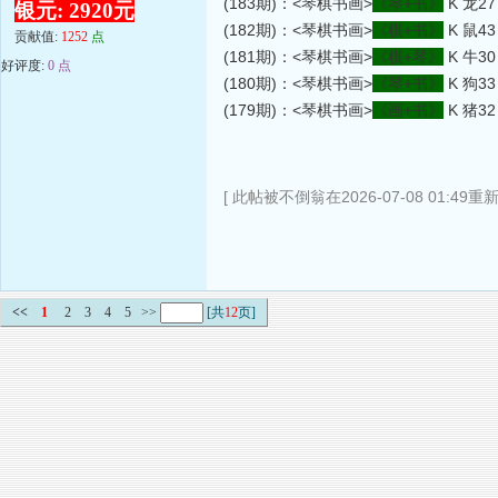
(183期)：<琴棋书画>
《琴+书》
K 龙27
银元: 2920元
(182期)：<琴棋书画>
《棋+书》
K 鼠43
贡献值:
1252
点
(181期)：<琴棋书画>
《棋+琴》
K 牛30
好评度:
0 点
(180期)：<琴棋书画>
《琴+书》
K 狗3
(179期)：<琴棋书画>
《画+书》
K 猪32
[ 此帖被不倒翁在2026-07-08 01:49重
<<
1
2
3
4
5
>>
[共
12
页]