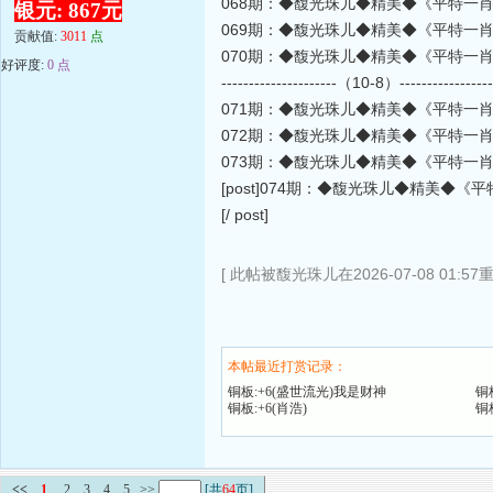
068期：◆馥光珠儿◆精美◆《平特一肖
银元: 867元
069期：◆馥光珠儿◆精美◆《平特一肖》
贡献值:
3011
点
070期：◆馥光珠儿◆精美◆《平特一肖
好评度:
0 点
---------------------（10-8）-----------------
071期：◆馥光珠儿◆精美◆《平特一肖》
072期：◆馥光珠儿◆精美◆《平特一肖
073期：◆馥光珠儿◆精美◆《平特一肖
[post]074期：◆馥光珠儿◆精美◆《
[/ post]
[ 此帖被馥光珠儿在2026-07-08 01:57
本帖最近打赏记录：
铜板:+6(盛世流光)我是财神
铜
铜板:+6(肖浩)
铜
<<
1
2
3
4
5
>>
[共
64
页]