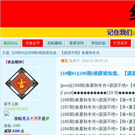
记住我们:a4
返回论坛
充值金币
发帖赚钱
重要说明
举报此贴
打赏高手
主题 :
[10错01](189期)谁跟谁知道。【源源不绝】春夏秋冬肖
楼主
发表于: 2026-07-08 03:16
【
铁血雕神
】
[10错01](189期)谁跟谁知道。
[post](189期)春夏秋冬肖<源源不绝>【
[/ post]◆◆◆◆◆◆◆◆◆◆{10-9}◆◆◆
(188期)春夏秋冬肖<源源不绝>【春+冬】 
新手上路
(187期)春夏秋冬肖<源源不绝>【冬+夏】 
(186期)春夏秋冬肖<源源不绝>【春+秋】 
发帖
月入
十万
不是
梦
(185期)春夏秋冬肖<源源不绝>【秋+夏】 
发贴:
4360
(184期)春夏秋冬肖<源源不绝>【春+夏】 
威望:
4360
点