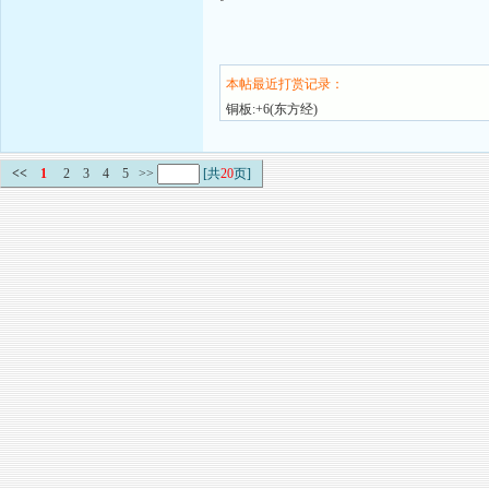
本帖最近打赏记录：
铜板:+6(东方经)
<<
1
2
3
4
5
>>
[共
20
页]