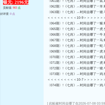
〈061期〉!《七肖》︿时间去哪了﹀鼠.鸡.
银元: 2196元
〈062期〉!《七肖》︿时间去哪了﹀羊.蛇.
贡献值:
903
点
〈063期〉!《七肖》︿时间去哪了﹀猪.羊.
好评度:
0 点
＜＜＜＜＜＜＜＜＜10-9＞＞＞＞＞＞
〈064期〉!《七肖》︿时间去哪了﹀猴.蛇.
〈065期〉!《七肖》︿时间去哪了﹀虎.兔.
〈066期〉!《七肖》︿时间去哪了﹀牛.猪.
〈067期〉!《七肖》︿时间去哪了﹀马.蛇.
〈068期〉!《七肖》︿时间去哪了﹀蛇.羊.
〈069期〉!《七肖》︿时间去哪了﹀虎.猴.
〈070期〉!《七肖》︿时间去哪了﹀鸡.鼠.
〈071期〉!《七肖》︿时间去哪了﹀虎.蛇.
〈072期〉!《七肖》︿时间去哪了﹀猪.牛.
〈073期〉!《七肖》︿时间去哪了﹀鸡.猴.
＜＜＜＜＜＜＜＜＜10-7＞＞＞＞＞＞
〈074期〉!《七肖》︿时间去哪了﹀鸡.羊
[ 此帖被时间去哪了在2026-07-08 03:5