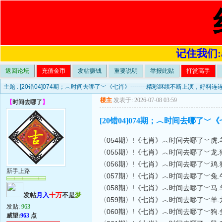
记住我们:a4
返回论坛
充值金币
发帖赚钱
重要说明
举报此贴
打赏高手
主题 :
[20错04]074期；︿时间去哪了﹀《七肖》--------精彩继续不断上演，好料连连爆！-
楼主
发表于: 2026-07-08 03:59
【
时间去哪了
】
[20错04]074期；︿时间去哪了﹀《七
〈054期〉!《七肖》︿时间去哪了﹀虎.羊.
〈055期〉!《七肖》︿时间去哪了﹀龙.猴.
〈056期〉!《七肖》︿时间去哪了﹀鸡.狗.
新手上路
〈057期〉!《七肖》︿时间去哪了﹀兔.牛.
〈058期〉!《七肖》︿时间去哪了﹀马.羊.
发帖
月入
十万
不是
梦
〈059期〉!《七肖》︿时间去哪了﹀羊.龙.
发贴:
963
〈060期〉!《七肖》︿时间去哪了﹀狗.兔.
威望:
963
点