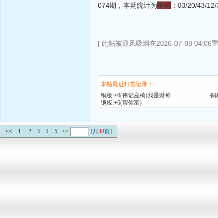
074期，本期统计为
平码
：03/20/43/12
[ 此帖被迎风吸烟在2026-07-08 04:06
本帖最近打赏记录：
铜板:+6(伟记座椅)我是财神
铜
铜板:+6(帮你富)
<<
1
2
3
4
5
>>
[共
38
页]