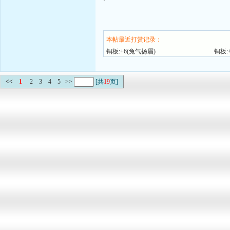
本帖最近打赏记录：
铜板:+6(兔气扬眉)
铜板:
<<
1
2
3
4
5
>>
[共
19
页]