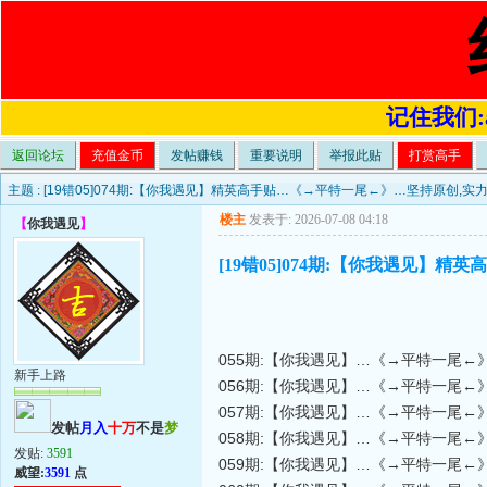
记住我们:a4
返回论坛
充值金币
发帖赚钱
重要说明
举报此贴
打赏高手
主题 :
[19错05]074期:【你我遇见】精英高手贴…《→平特一尾←》…坚持原创,实
楼主
发表于: 2026-07-08 04:18
【
你我遇见
】
[19错05]074期:【你我遇见】
055期:【你我遇见】…《→平特一尾←》…
新手上路
056期:【你我遇见】…《→平特一尾←》…
057期:【你我遇见】…《→平特一尾←》…
发帖
月入
十万
不是
梦
058期:【你我遇见】…《→平特一尾←》
发贴:
3591
059期:【你我遇见】…《→平特一尾←》…
威望:
3591
点