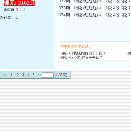
072期；特段≤红红红≥≤「1段 2段 5段 
银元: 3102元
073期；特段≤红红红≥≤「1段 4段 6段 
贡献值:
346
点
074期；特段≤红红红≥≤「1段 4段 6段 
好评度:
0 点
本帖最近打赏记录：
铜板:+6(我好想)好日子开始了
铜
铜板:+6(小渔)好日子开始了
<<
1
2
3
4
5
>>
[共
35
页]