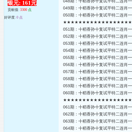
048期：╋稻香孙╋复试平特二连肖
银元: 161元
049期：╋稻香孙╋复试平特二连肖
贡献值:
3300
点
050期：╋稻香孙╋复试平特二连肖
好评度:
0 点
★★★★★★★★★★★★★★★★★★★
051期：╋稻香孙╋复试平特二连肖
052期：╋稻香孙╋复试平特二连肖
053期：╋稻香孙╋复试平特二连肖
054期：╋稻香孙╋复试平特二连肖
055期：╋稻香孙╋复试平特二连肖
056期：╋稻香孙╋复试平特二连肖
057期：╋稻香孙╋复试平特二连肖
058期：╋稻香孙╋复试平特二连肖
059期：╋稻香孙╋复试平特二连肖
060期：╋稻香孙╋复试平特二连肖
★★★★★★★★★★★★★★★★★★★
061期：╋稻香孙╋复试平特二连肖
062期：╋稻香孙╋复试平特二连肖
063期：╋稻香孙╋复试平特二连肖
064期：╋稻香孙╋复试平特二连肖