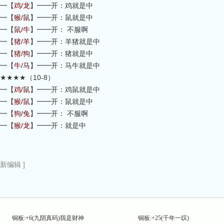
━━【
鸡/龙
】━━开：鸡就是中
━━【
猴/鼠
】━━开：鼠就是中
━━【
鼠/牛
】━━开： 不服啊
━━【
猪/羊
】━━开：羊猪就是中
━━【
猪/狗
】━━开：猪就是中
━━【
牛/马
】━━开：马牛就是中
★★★（10-8）
━━【
鸡/鼠
】━━开：鸡鼠就是中
━━【
猴/鼠
】━━开：鼠就是中
━━【
狗/兔
】━━开： 不服啊
━━【
猴/龙
】━━开：就是中
重新编辑 ]
铜板:+6(九阴真码)我是财神
铜板:+25(千年一叹)