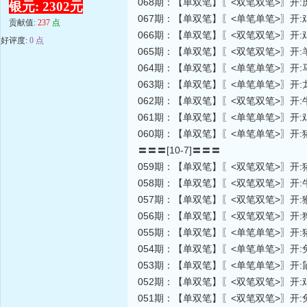
068期：【单双笔】〖<双笔双笔>〗开:虎
银元: 2302元
067期：【单双笔】〖<单笔单笔>〗开:鸡
贡献值:
237
点
066期：【单双笔】〖<双笔双笔>〗开:鸡
好评度:
0 点
065期：【单双笔】〖<双笔双笔>〗开:羊
064期：【单双笔】〖<单笔单笔>〗开:马
063期：【单双笔】〖<单笔单笔>〗开:龙
062期：【单双笔】〖<双笔双笔>〗开:牛
061期：【单双笔】〖<单笔单笔>〗开:鸡
060期：【单双笔】〖<单笔单笔>〗开:猪
〓〓〓[10-7]〓〓〓
059期：【单双笔】〖<双笔双笔>〗开:猪
058期：【单双笔】〖<双笔双笔>〗开:牛
057期：【单双笔】〖<双笔双笔>〗开:猴
056期：【单双笔】〖<双笔双笔>〗开:狗
055期：【单双笔】〖<单笔单笔>〗开:猪
054期：【单双笔】〖<单笔单笔>〗开:兔
053期：【单双笔】〖<单笔单笔>〗开:鼠
052期：【单双笔】〖<双笔双笔>〗开:鸡
051期：【单双笔】〖<双笔双笔>〗开:兔