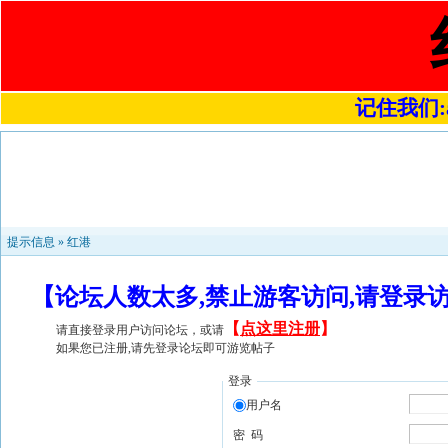
记住我们:a4
提示信息 »
红港
【论坛人数太多,禁止游客访问,请登录
【
点这里注册
】
请直接登录用户访问论坛，或请
如果您已注册,请先登录论坛即可游览帖子
登录
用户名
密 码