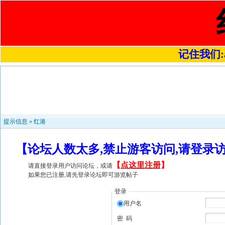
记住我们:a4
提示信息 »
红港
【论坛人数太多,禁止游客访问,请登录
【
点这里注册
】
请直接登录用户访问论坛，或请
如果您已注册,请先登录论坛即可游览帖子
登录
用户名
密 码