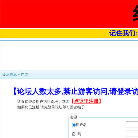
记住我们:a4
提示信息 »
红港
【论坛人数太多,禁止游客访问,请登录
【
点这里注册
】
请直接登录用户访问论坛，或请
如果您已注册,请先登录论坛即可游览帖子
登录
用户名
密 码