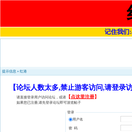
记住我们:a4
提示信息 »
红港
【论坛人数太多,禁止游客访问,请登录
【
点这里注册
】
请直接登录用户访问论坛，或请
如果您已注册,请先登录论坛即可游览帖子
登录
用户名
密 码