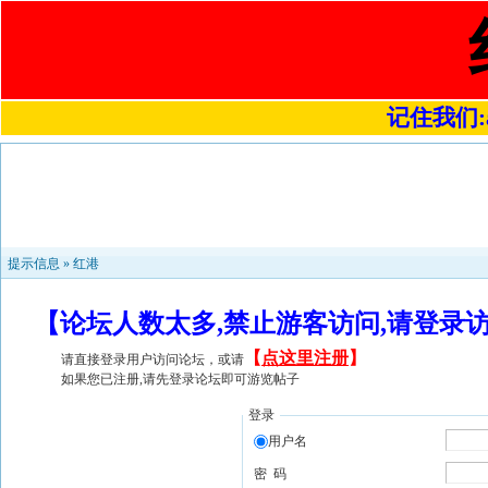
记住我们:a4
提示信息 »
红港
【论坛人数太多,禁止游客访问,请登录
【
点这里注册
】
请直接登录用户访问论坛，或请
如果您已注册,请先登录论坛即可游览帖子
登录
用户名
密 码