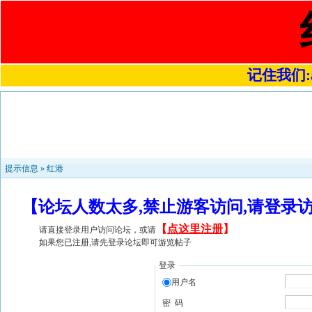
记住我们:a4
提示信息 »
红港
【论坛人数太多,禁止游客访问,请登录
【
点这里注册
】
请直接登录用户访问论坛，或请
如果您已注册,请先登录论坛即可游览帖子
登录
用户名
密 码