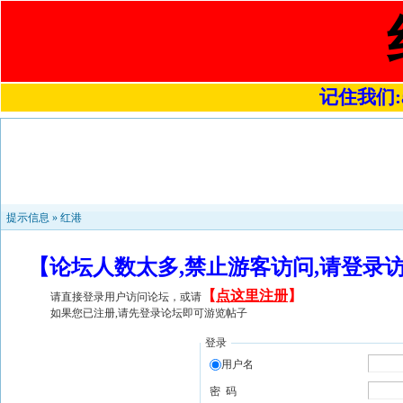
记住我们:a4
提示信息 »
红港
【论坛人数太多,禁止游客访问,请登录
【
点这里注册
】
请直接登录用户访问论坛，或请
如果您已注册,请先登录论坛即可游览帖子
登录
用户名
密 码