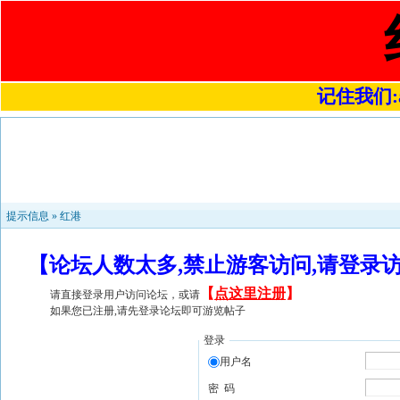
记住我们:a4
提示信息 »
红港
【论坛人数太多,禁止游客访问,请登录
【
点这里注册
】
请直接登录用户访问论坛，或请
如果您已注册,请先登录论坛即可游览帖子
登录
用户名
密 码