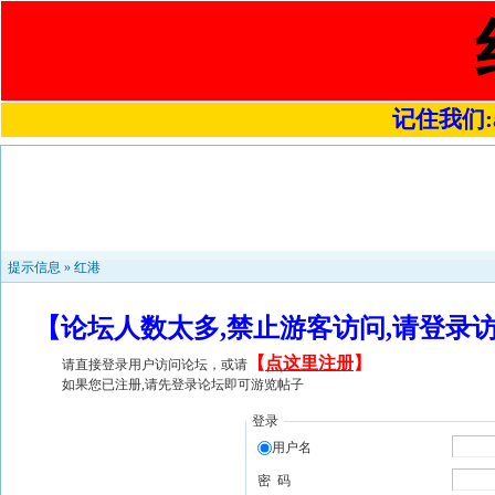
记住我们:a4
提示信息 »
红港
【论坛人数太多,禁止游客访问,请登录
【
点这里注册
】
请直接登录用户访问论坛，或请
如果您已注册,请先登录论坛即可游览帖子
登录
用户名
密 码