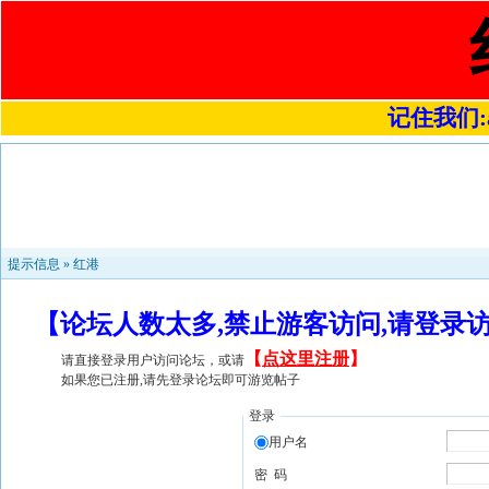
记住我们:a4
提示信息 »
红港
【论坛人数太多,禁止游客访问,请登录
【
点这里注册
】
请直接登录用户访问论坛，或请
如果您已注册,请先登录论坛即可游览帖子
登录
用户名
密 码