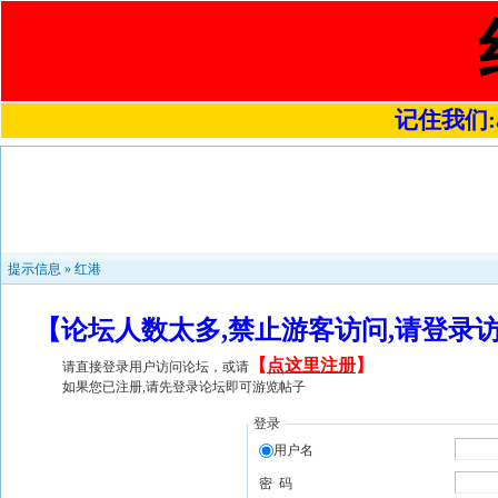
记住我们:a4
提示信息 »
红港
【论坛人数太多,禁止游客访问,请登录
【
点这里注册
】
请直接登录用户访问论坛，或请
如果您已注册,请先登录论坛即可游览帖子
登录
用户名
密 码