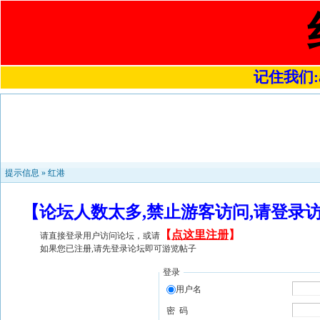
记住我们:a4
提示信息 »
红港
【论坛人数太多,禁止游客访问,请登录
【
点这里注册
】
请直接登录用户访问论坛，或请
如果您已注册,请先登录论坛即可游览帖子
登录
用户名
密 码