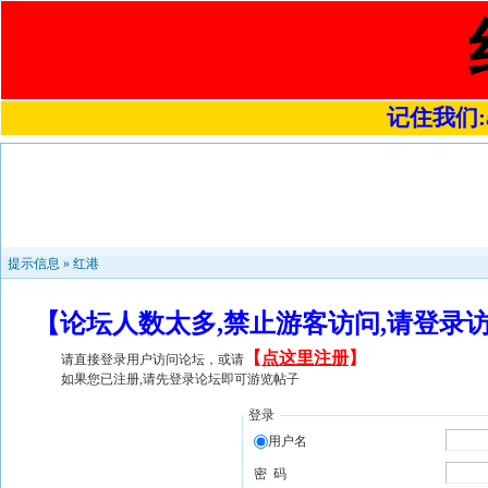
记住我们:a4
提示信息 »
红港
【论坛人数太多,禁止游客访问,请登录
【
点这里注册
】
请直接登录用户访问论坛，或请
如果您已注册,请先登录论坛即可游览帖子
登录
用户名
密 码