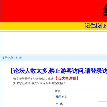
记住我们:a4
提示信息 »
红港
【论坛人数太多,禁止游客访问,请登录
【
点这里注册
】
请直接登录用户访问论坛，或请
如果您已注册,请先登录论坛即可游览帖子
登录
用户名
密 码