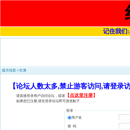
记住我们:a4
提示信息 »
红港
【论坛人数太多,禁止游客访问,请登录
【
点这里注册
】
请直接登录用户访问论坛，或请
如果您已注册,请先登录论坛即可游览帖子
登录
用户名
密 码