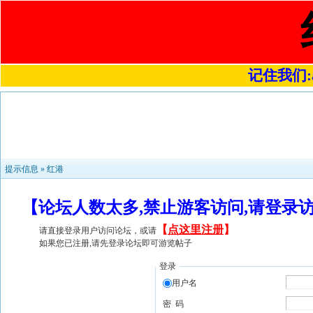
记住我们:a4
提示信息 »
红港
【论坛人数太多,禁止游客访问,请登录
【
点这里注册
】
请直接登录用户访问论坛，或请
如果您已注册,请先登录论坛即可游览帖子
登录
用户名
密 码