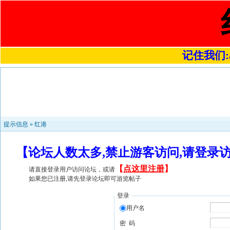
记住我们:a4
提示信息 »
红港
【论坛人数太多,禁止游客访问,请登录
【
点这里注册
】
请直接登录用户访问论坛，或请
如果您已注册,请先登录论坛即可游览帖子
登录
用户名
密 码