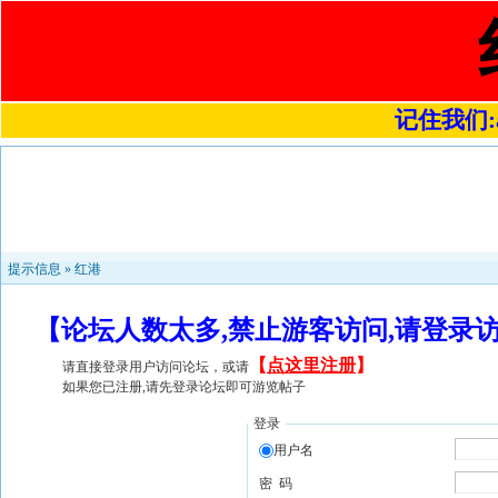
记住我们:a4
提示信息 »
红港
【论坛人数太多,禁止游客访问,请登录
【
点这里注册
】
请直接登录用户访问论坛，或请
如果您已注册,请先登录论坛即可游览帖子
登录
用户名
密 码