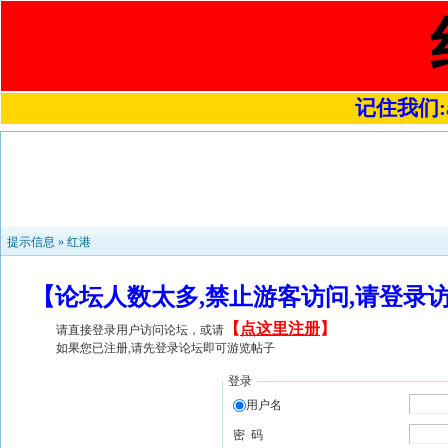
记住我们:a4
提示信息 »
红港
【论坛人数太多,禁止游客访问,请登录
【
点这里注册
】
请直接登录用户访问论坛，或请
如果您已注册,请先登录论坛即可游览帖子
登录
用户名
密 码