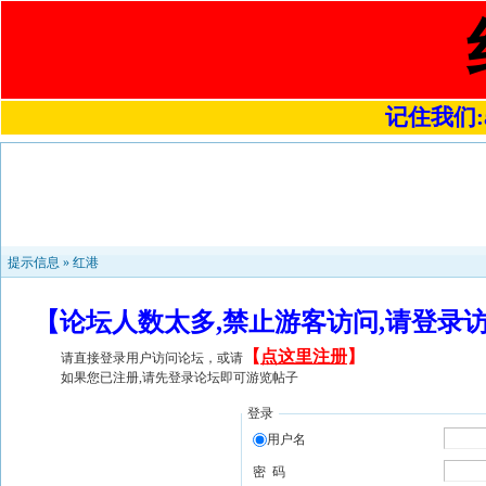
记住我们:a4
提示信息 »
红港
【论坛人数太多,禁止游客访问,请登录
【
点这里注册
】
请直接登录用户访问论坛，或请
如果您已注册,请先登录论坛即可游览帖子
登录
用户名
密 码