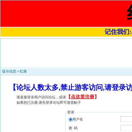
记住我们:a4
提示信息 »
红港
【论坛人数太多,禁止游客访问,请登录
【
点这里注册
】
请直接登录用户访问论坛，或请
如果您已注册,请先登录论坛即可游览帖子
登录
用户名
密 码