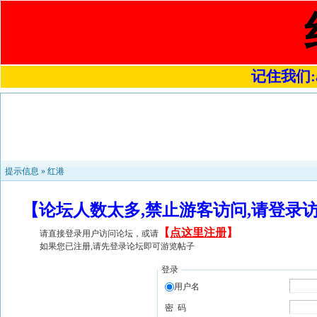
记住我们:a4
提示信息 »
红港
【论坛人数太多,禁止游客访问,请登录
【
点这里注册
】
请直接登录用户访问论坛，或请
如果您已注册,请先登录论坛即可游览帖子
登录
用户名
密 码