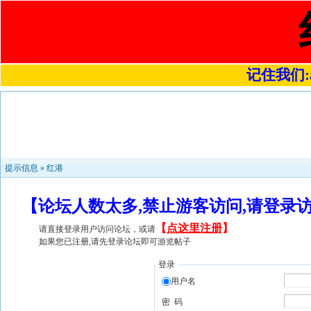
记住我们:a4
提示信息 »
红港
【论坛人数太多,禁止游客访问,请登录
【
点这里注册
】
请直接登录用户访问论坛，或请
如果您已注册,请先登录论坛即可游览帖子
登录
用户名
密 码