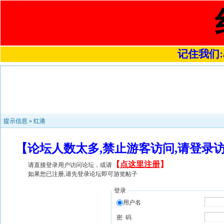
记住我们:a4
提示信息 »
红港
【论坛人数太多,禁止游客访问,请登录
【
点这里注册
】
请直接登录用户访问论坛，或请
如果您已注册,请先登录论坛即可游览帖子
登录
用户名
密 码