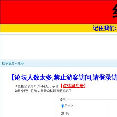
记住我们:a4
提示信息 »
红港
【论坛人数太多,禁止游客访问,请登录
【
点这里注册
】
请直接登录用户访问论坛，或请
如果您已注册,请先登录论坛即可游览帖子
登录
用户名
密 码