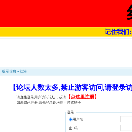
记住我们:a4
提示信息 »
红港
【论坛人数太多,禁止游客访问,请登录
【
点这里注册
】
请直接登录用户访问论坛，或请
如果您已注册,请先登录论坛即可游览帖子
登录
用户名
密 码