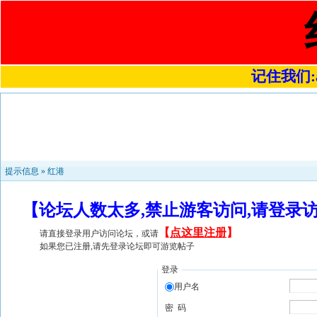
记住我们:a4
提示信息 »
红港
【论坛人数太多,禁止游客访问,请登录
【
点这里注册
】
请直接登录用户访问论坛，或请
如果您已注册,请先登录论坛即可游览帖子
登录
用户名
密 码