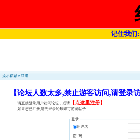
记住我们:a4
提示信息 »
红港
【论坛人数太多,禁止游客访问,请登录
【
点这里注册
】
请直接登录用户访问论坛，或请
如果您已注册,请先登录论坛即可游览帖子
登录
用户名
密 码