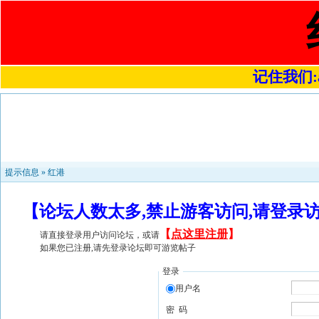
记住我们:a4
提示信息 »
红港
【论坛人数太多,禁止游客访问,请登录
【
点这里注册
】
请直接登录用户访问论坛，或请
如果您已注册,请先登录论坛即可游览帖子
登录
用户名
密 码