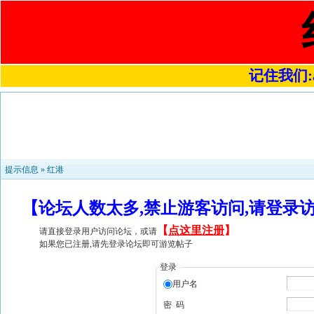
记住我们:a4
提示信息 »
红港
【论坛人数太多,禁止游客访问,请登录
【
点这里注册
】
请直接登录用户访问论坛，或请
如果您已注册,请先登录论坛即可游览帖子
登录
用户名
密 码