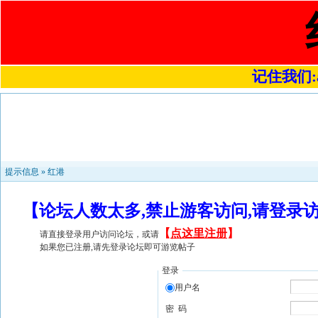
记住我们:a4
提示信息 »
红港
【论坛人数太多,禁止游客访问,请登录
【
点这里注册
】
请直接登录用户访问论坛，或请
如果您已注册,请先登录论坛即可游览帖子
登录
用户名
密 码