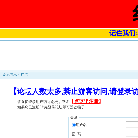
记住我们:a4
提示信息 »
红港
【论坛人数太多,禁止游客访问,请登录
【
点这里注册
】
请直接登录用户访问论坛，或请
如果您已注册,请先登录论坛即可游览帖子
登录
用户名
密 码