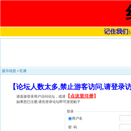
记住我们:a4
提示信息 »
红港
【论坛人数太多,禁止游客访问,请登录
【
点这里注册
】
请直接登录用户访问论坛，或请
如果您已注册,请先登录论坛即可游览帖子
登录
用户名
密 码