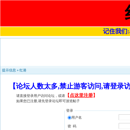
记住我们:a4
提示信息 »
红港
【论坛人数太多,禁止游客访问,请登录
【
点这里注册
】
请直接登录用户访问论坛，或请
如果您已注册,请先登录论坛即可游览帖子
登录
用户名
密 码