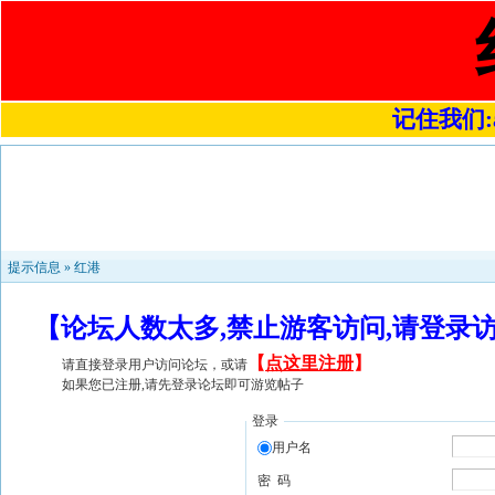
记住我们:a4
提示信息 »
红港
【论坛人数太多,禁止游客访问,请登录
【
点这里注册
】
请直接登录用户访问论坛，或请
如果您已注册,请先登录论坛即可游览帖子
登录
用户名
密 码