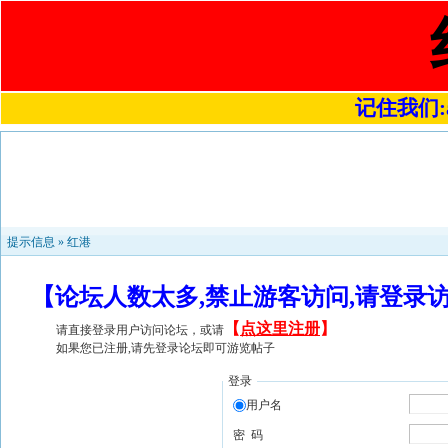
记住我们:a4
提示信息 »
红港
【论坛人数太多,禁止游客访问,请登录
【
点这里注册
】
请直接登录用户访问论坛，或请
如果您已注册,请先登录论坛即可游览帖子
登录
用户名
密 码